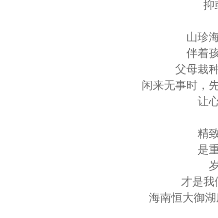
抑
山珍
伴着
父母栽
闲来无事时，
让
精
是
才是我
海南恒大御湖庄